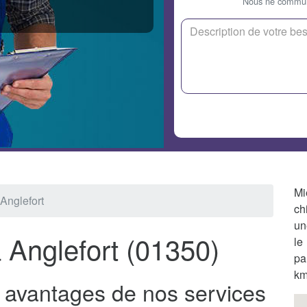
Nous ne communi
Mi
Anglefort
ch
un
 Anglefort (01350)
le
pa
km
s avantages de nos services