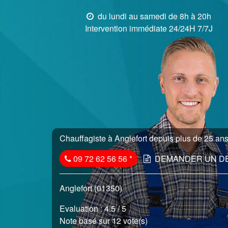
du lundi au samedi de 8h à 20h
Intervention immédiate 24/24H 7/7J
Chauffagiste à Anglefort depuis plus de 25 ans.
09 72 62 56 56
*
DEMANDER UN D
Anglefort (01350)
Evaluation :
4.5
/ 5
Note basé sur 12 vote(s)