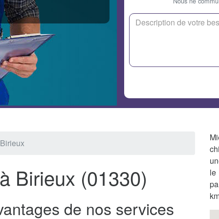
Nous ne communi
Mi
Birieux
ch
un
à Birieux (01330)
le
pa
km
avantages de nos services