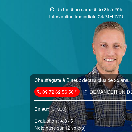
du lundi au samedi de 8h à 20h
Intervention immédiate 24/24H 7/7J
Chauffagiste à Birieux depuis plus de 25 ans...
09 72 62 56 56
*
DEMANDER UN D
Birieux (01330)
Evaluation :
4.8
/ 5
Note basé sur 12 vote(s)