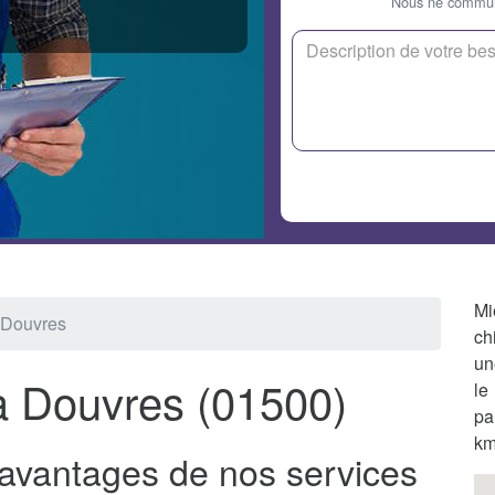
Nous ne communi
Mi
 Douvres
ch
un
à Douvres (01500)
le
pa
km
 avantages de nos services