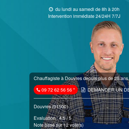
du lundi au samedi de 8h à 20h
Intervention immédiate 24/24H 7/7J
Chauffagiste à Douvres depuis plus de 25 ans.
09 72 62 56 56
*
DEMANDER UN D
Douvres (01500)
Evaluation :
4.5
/ 5
Note basé sur 12 vote(s)