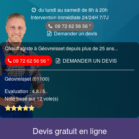
du lundi au samedi de 8h à 20h
Intervention immédiate 24/24H 7/7J
09 72 62 56 56
*
Demander un devis
Chauffagiste à Géovreisset depuis plus de 25 ans...
09 72 62 56 56
*
DEMANDER UN DEVIS
Géovreisset (01100)
Evaluation :
4.8
/ 5
Note basé sur 12 vote(s)
Devis gratuit en ligne