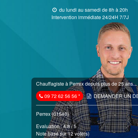
du lundi au samedi de 8h à 20h
Intervention immédiate 24/24H 7/7J
Chauffagiste à Perrex depuis plus de 25 ans...
09 72 62 56 56
*
DEMANDER UN D
Perrex (01540)
Evaluation :
4.8
/ 5
Note basé sur 12 vote(s)