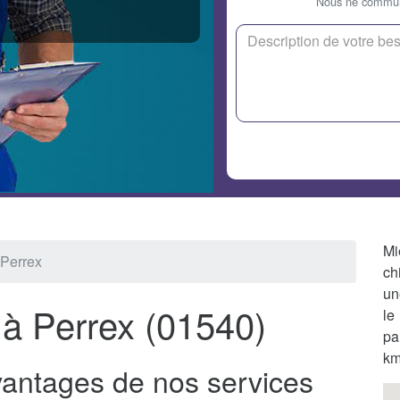
Nous ne communi
Mi
 Perrex
ch
un
 à Perrex (01540)
le
pa
km
vantages de nos services