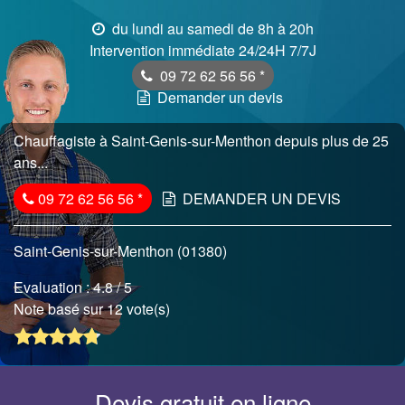
du lundi au samedi de 8h à 20h
Intervention immédiate 24/24H 7/7J
09 72 62 56 56
*
Demander un devis
Chauffagiste à Saint-Genis-sur-Menthon depuis plus de 25
ans...
09 72 62 56 56
*
DEMANDER UN DEVIS
Saint-Genis-sur-Menthon (01380)
Evaluation :
4.8
/ 5
Note basé sur 12 vote(s)
Devis gratuit en ligne