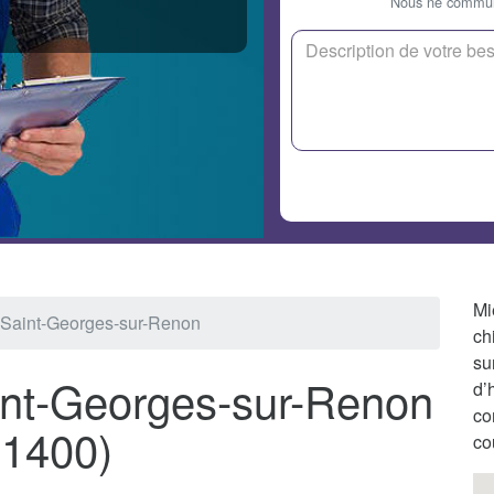
Nous ne communi
Mi
 Saint-Georges-sur-Renon
ch
su
int-Georges-sur-Renon
d’
co
01400)
co