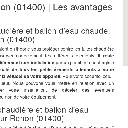
on (01400) | Les avantages
audière et ballon d’eau chaude,
n (01400)
ient en théorie vous protéger contre les fuites chaudière
server correctement les différents éléments.
Il reste
lièrement son installation
par un plombier chauffagiste
ficacité de tous les petits éléments attenants à votre
la vétusté de votre appareil
. Pour votre sécurité, celui-
gueur. Nous pouvons vous mettre en relation avec un
ler votre installation, de déceler des éventuels
 ou non de votre équipement.
haudière et ballon d’eau
sur-Renon (01400)
e-eau/chaudière/ballon d’eau chaude est nécessaire ?