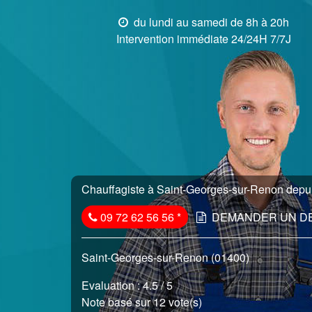
du lundi au samedi de 8h à 20h
Intervention immédiate 24/24H 7/7J
Chauffagiste à Saint-Georges-sur-Renon depuis
09 72 62 56 56
*
DEMANDER UN D
Saint-Georges-sur-Renon (01400)
Evaluation :
4.5
/ 5
Note basé sur 12 vote(s)