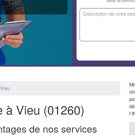
Nous ne communi
Mi
 Vieu
ch
po
e à Vieu (01260)
dé
l’
ntages de nos services