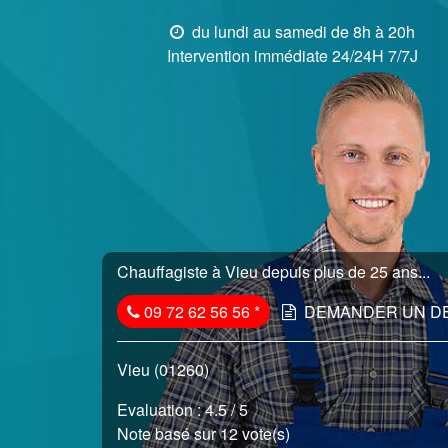
du lundi au samedi de 8h à 20h
Intervention immédiate 24/24H 7/7J
Chauffagiste à Vieu depuis plus de 25 ans...
09 72 62 56 56
*
DEMANDER UN D
Vieu (01260)
Evaluation :
4.5
/ 5
Note basé sur 12 vote(s)