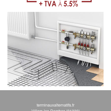
terminauxalternatifs.fr
Villars-les-Dombes (01330)