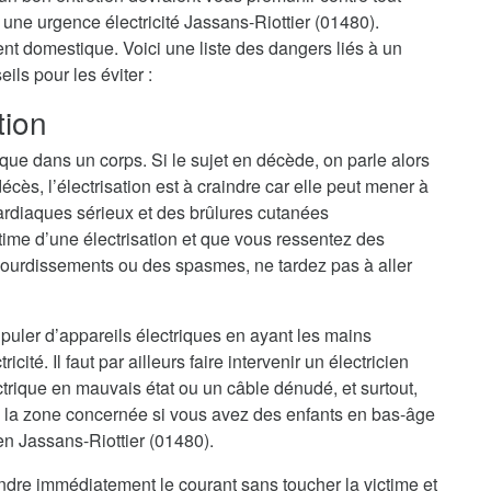
 à une urgence électricité Jassans-Riottier (01480).
dent domestique. Voici une liste des dangers liés à un
ls pour les éviter :
tion
ique dans un corps. Si le sujet en décède, on parle alors
cès, l’électrisation est à craindre car elle peut mener à
ardiaques sérieux et des brûlures cutanées
ime d’une électrisation et que vous ressentez des
ourdissements ou des spasmes, ne tardez pas à aller
nipuler d’appareils électriques en ayant les mains
cité. Il faut par ailleurs faire intervenir un électricien
trique en mauvais état ou un câble dénudé, et surtout,
 la zone concernée si vous avez des enfants en bas-âge
ien Jassans-Riottier (01480).
eindre immédiatement le courant sans toucher la victime et