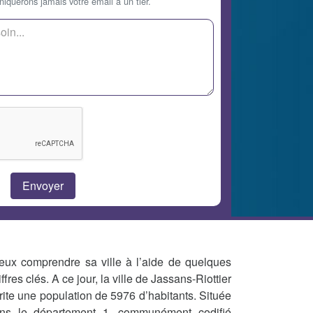
querons jamais votre email à un tier.
eux comprendre sa ville à l’aide de quelques
iffres clés. A ce jour, la ville de Jassans-Riottier
rite une population de 5976 d’habitants. Située
ns le département 1, communément codifié