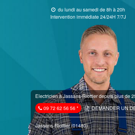
du lundi au samedi de 8h à 20h
Intervention immédiate 24/24H 7/7J
Electricien à Jassans-Riottier depuis plus de 25
09 72 62 56 56
*
DEMANDER UN D
Jassans-Riottier (01480)