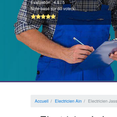
Evaluation :
4.9
/ 5
Note basé sur 60 vote(s)
Accueil
Electricien Ain
Electricien Jass