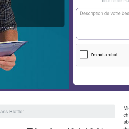
Nous ne communi
Mi
ans-Riottier
ch
ab
da