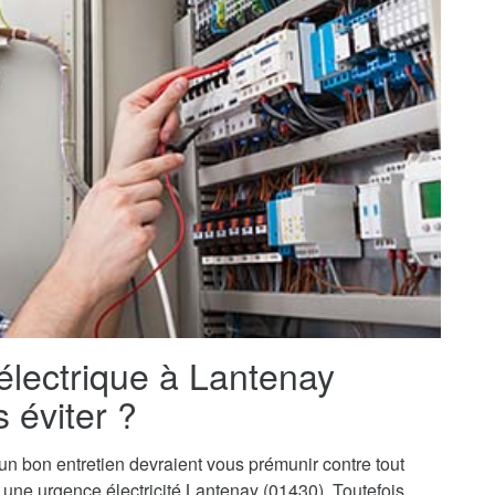
 électrique à Lantenay
 éviter ?
t un bon entretien devraient vous prémunir contre tout
 à une urgence électricité Lantenay (01430). Toutefois,