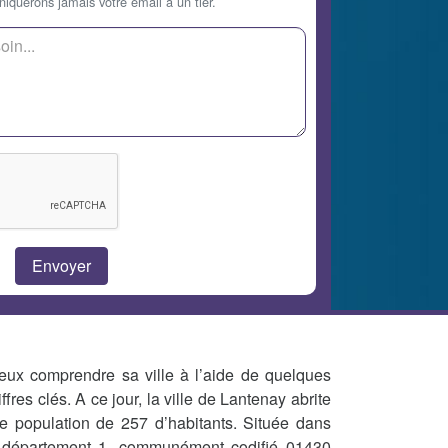
querons jamais votre email à un tier.
eux comprendre sa ville à l’aide de quelques
iffres clés. A ce jour, la ville de Lantenay abrite
e population de 257 d’habitants. Située dans
 département 1, communément codifié 01430