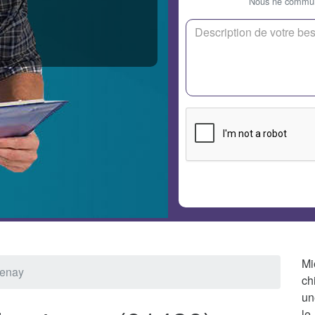
Nous ne communi
Mi
tenay
ch
un
le