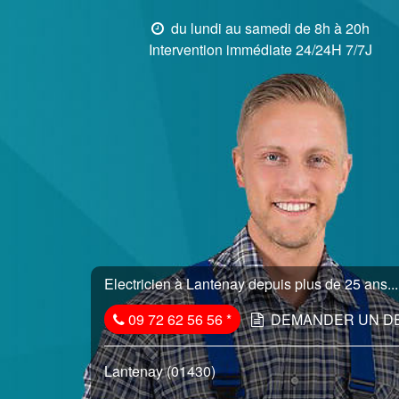
du lundi au samedi de 8h à 20h
Intervention immédiate 24/24H 7/7J
Electricien à Lantenay depuis plus de 25 ans...
09 72 62 56 56
*
DEMANDER UN D
Lantenay (01430)