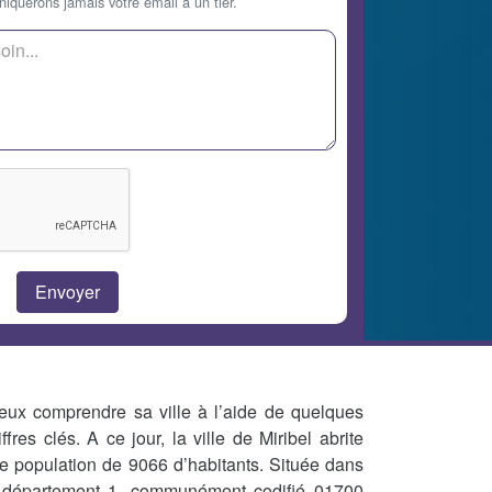
querons jamais votre email à un tier.
eux comprendre sa ville à l’aide de quelques
iffres clés. A ce jour, la ville de Miribel abrite
e population de 9066 d’habitants. Située dans
 département 1, communément codifié 01700