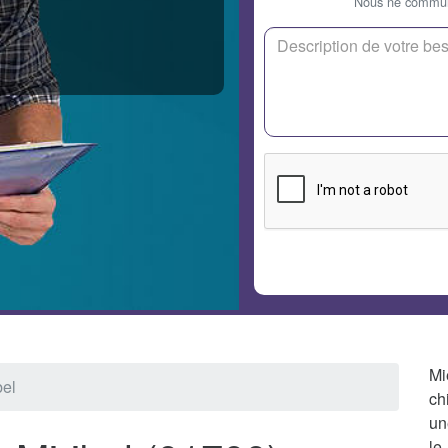
Nous ne communi
Mi
bel
ch
un
le