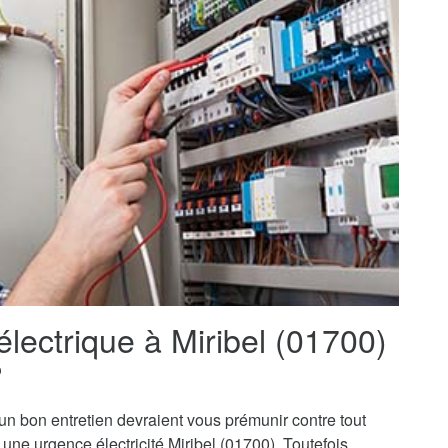
électrique à Miribel (01700)
?
t un bon entretien devraient vous prémunir contre tout
à une urgence électricité Miribel (01700). Toutefois,