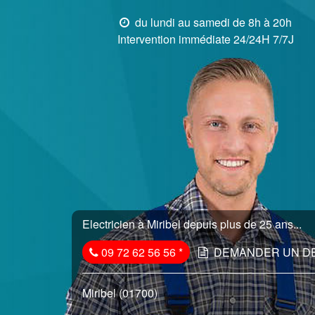
du lundi au samedi de 8h à 20h
Intervention immédiate 24/24H 7/7J
Electricien à Miribel depuis plus de 25 ans...
09 72 62 56 56
*
DEMANDER UN D
Miribel (01700)