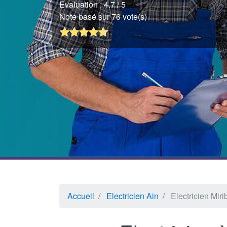
Evaluation :
4.7
/ 5
Note basé sur 76 vote(s)
Accueil
Electricien Ain
Electricien Miri