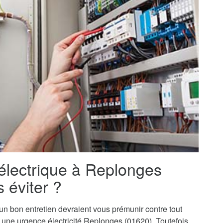
 électrique à Replonges
 éviter ?
t un bon entretien devraient vous prémunir contre tout
 à une urgence électricité Replonges (01620). Toutefois,