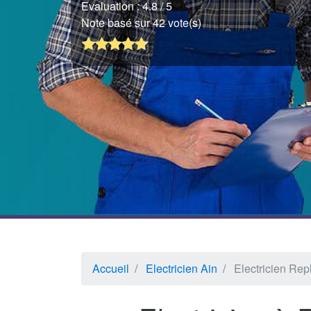
Evaluation :
4.8
/ 5
Note basé sur 42 vote(s)
Accueil
Electricien Ain
Electricien Re