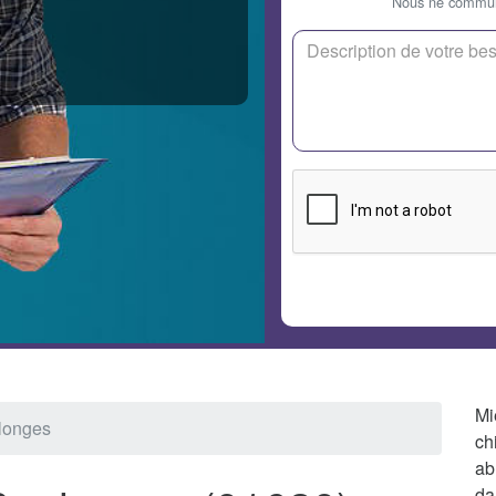
Nous ne communi
Mi
plonges
ch
ab
da