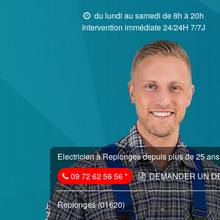
du lundi au samedi de 8h à 20h
Intervention immédiate 24/24H 7/7J
Electricien à Replonges depuis plus de 25 ans.
09 72 62 56 56
*
DEMANDER UN D
Replonges (01620)