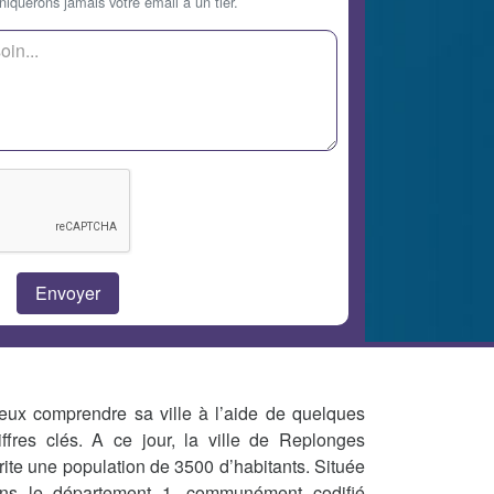
querons jamais votre email à un tier.
eux comprendre sa ville à l’aide de quelques
iffres clés. A ce jour, la ville de Replonges
rite une population de 3500 d’habitants. Située
ns le département 1, communément codifié