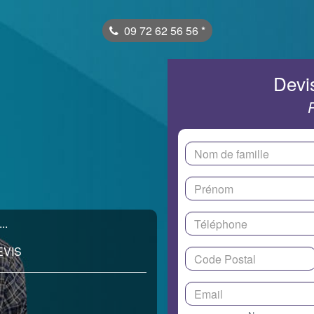
09 72 62 56 56
*
Devis
..
EVIS