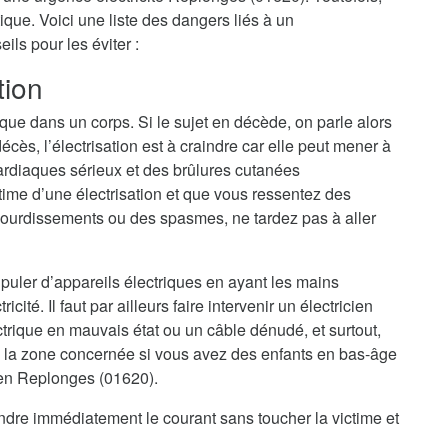
ique. Voici une liste des dangers liés à un
ls pour les éviter :
tion
ique dans un corps. Si le sujet en décède, on parle alors
cès, l’électrisation est à craindre car elle peut mener à
ardiaques sérieux et des brûlures cutanées
ime d’une électrisation et que vous ressentez des
ourdissements ou des spasmes, ne tardez pas à aller
nipuler d’appareils électriques en ayant les mains
cité. Il faut par ailleurs faire intervenir un électricien
trique en mauvais état ou un câble dénudé, et surtout,
 la zone concernée si vous avez des enfants en bas-âge
cien Replonges (01620).
eindre immédiatement le courant sans toucher la victime et