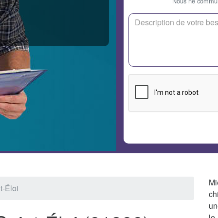
Nous ne communi
Mi
t-Éloi
ch
un
le