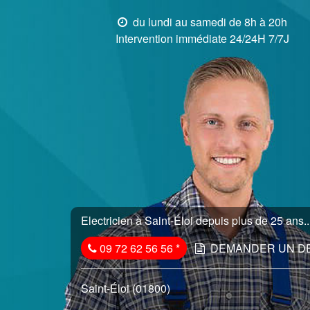
du lundi au samedi de 8h à 20h
Intervention immédiate 24/24H 7/7J
Electricien à Saint-Éloi depuis plus de 25 ans..
09 72 62 56 56
*
DEMANDER UN D
Saint-Éloi (01800)