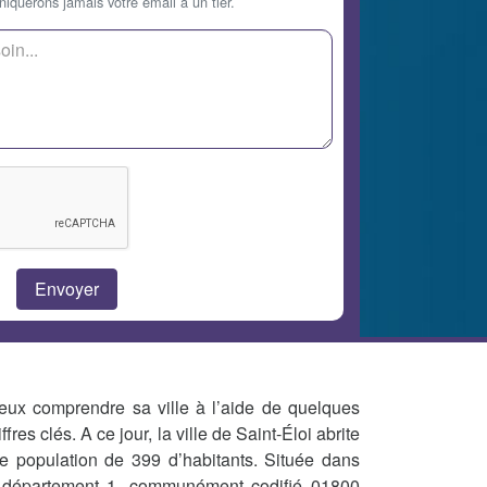
querons jamais votre email à un tier.
eux comprendre sa ville à l’aide de quelques
iffres clés. A ce jour, la ville de Saint-Éloi abrite
e population de 399 d’habitants. Située dans
 département 1, communément codifié 01800