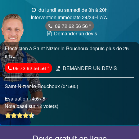
du lundi au samedi de 8h à 20h
Intervention immédiate 24/24H 7/7J
09 72 62 56 56
*
Demander un devis
Electricien à Saint-Nizier-le-Bouchoux depuis plus de 25
ans...
09 72 62 56 56
*
DEMANDER UN DEVIS
Saint-Nizier-le-Bouchoux (01560)
Evaluation :
4.6
/ 5
Note basé sur 12 vote(s)
Devis gratuit en ligne