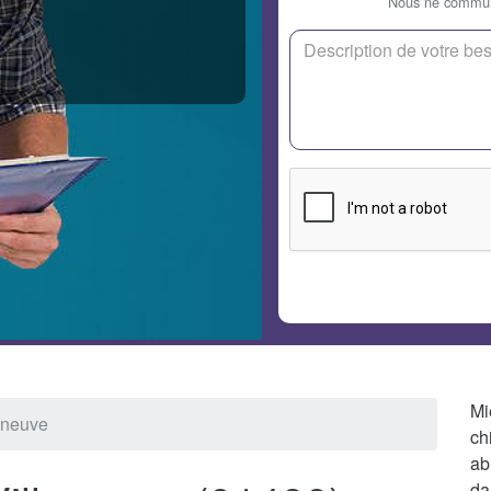
Nous ne communi
Mi
leneuve
ch
ab
da