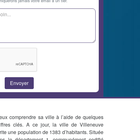
querons jamais votre email à un tier.
eux comprendre sa ville à l’aide de quelques
iffres clés. A ce jour, la ville de Villeneuve
rite une population de 1383 d’habitants. Située
ns le département 1, communément codifié