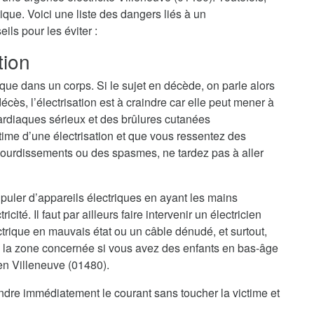
ique. Voici une liste des dangers liés à un
ls pour les éviter :
tion
ique dans un corps. Si le sujet en décède, on parle alors
cès, l’électrisation est à craindre car elle peut mener à
ardiaques sérieux et des brûlures cutanées
ime d’une électrisation et que vous ressentez des
ourdissements ou des spasmes, ne tardez pas à aller
nipuler d’appareils électriques en ayant les mains
cité. Il faut par ailleurs faire intervenir un électricien
trique en mauvais état ou un câble dénudé, et surtout,
 la zone concernée si vous avez des enfants en bas-âge
ien Villeneuve (01480).
eindre immédiatement le courant sans toucher la victime et