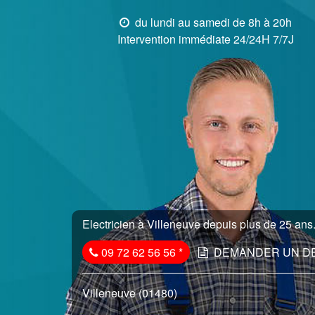
du lundi au samedi de 8h à 20h
Intervention immédiate 24/24H 7/7J
Electricien à Villeneuve depuis plus de 25 ans.
09 72 62 56 56
*
DEMANDER UN D
Villeneuve (01480)