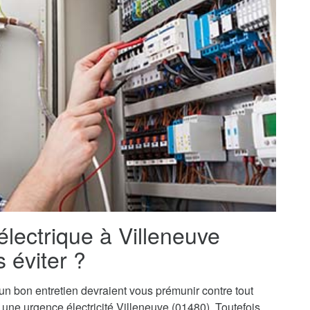
électrique à Villeneuve
 éviter ?
t un bon entretien devraient vous prémunir contre tout
 à une urgence électricité Villeneuve (01480). Toutefois,