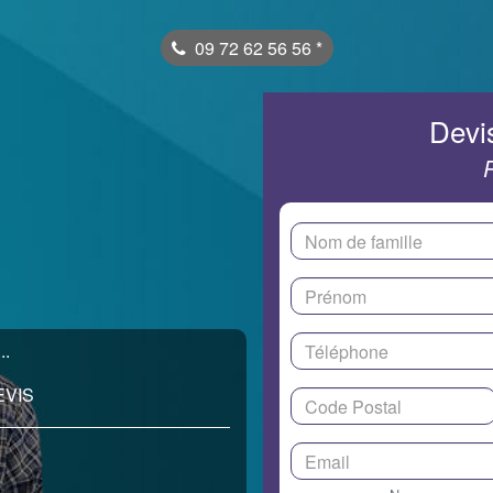
09 72 62 56 56
*
Devis
..
EVIS