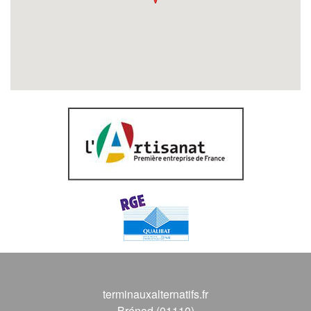
terminauxalternatifs.fr
Brénod (01110)