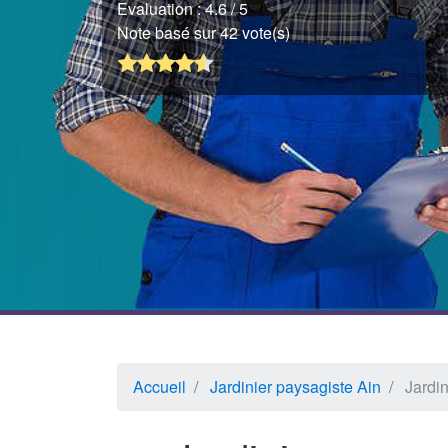
Evaluation :
4.6
/ 5
Note basé sur 42 vote(s)
Accueil
Jardinier paysagiste Ain
Jardin