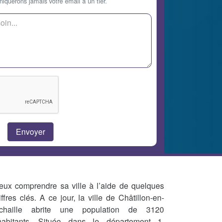
querons jamais votre email à un tier.
eux comprendre sa ville à l’aide de quelques
iffres clés. A ce jour, la ville de Châtillon-en-
chaille abrite une population de 3120
habitants. Située dans le département 1,