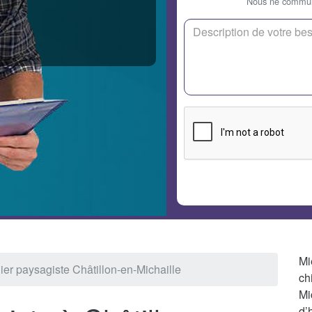
Nous ne communi
Mi
ier paysagiste Châtillon-en-Michaille
ch
Mi
d’