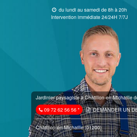
du lundi au samedi de 8h à 20h
Intervention immédiate 24/24H 7/7J
Jardinier paysagiste à Châtillon-en-Michaille d
09 72 62 56 56
*
DEMANDER UN D
Châtillon-en-Michaille (01200)