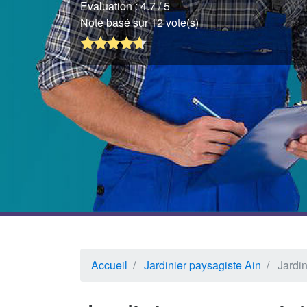
Evaluation :
4.7
/ 5
Note basé sur 12 vote(s)
Accueil
Jardinier paysagiste Ain
Jardi