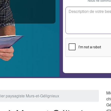
Nous ne communi
Mi
nier paysagiste Murs-et-Gélignieux
ch
Gé
d’