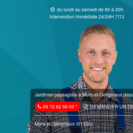
du lundi au samedi de 8h à 20h
Intervention immédiate 24/24H 7/7J
Jardinier paysagiste à Murs-et-Gélignieux depu
09 72 62 56 56
*
DEMANDER UN D
Murs-et-Gélignieux (01300)