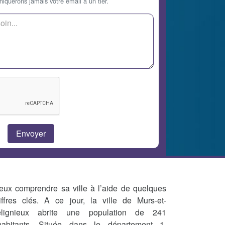
querons jamais votre email à un tier.
eux comprendre sa ville à l’aide de quelques
iffres clés. A ce jour, la ville de Murs-et-
lignieux abrite une population de 241
habitants. Située dans le département 1,