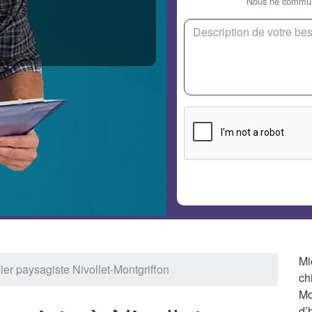
Nous ne communi
Mi
ier paysagiste Nivollet-Montgriffon
ch
Mo
d’