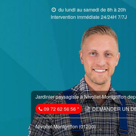
du lundi au samedi de 8h à 20h
Intervention immédiate 24/24H 7/7J
Jardinier paysagiste à Nivollet-Montgriffon dep
09 72 62 56 56
*
DEMANDER UN D
Nivollet-Montgriffon (01230)