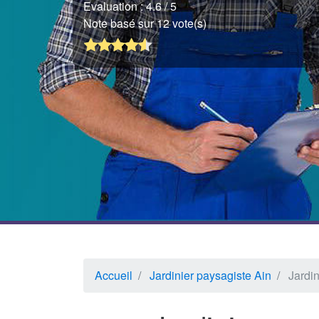
Evaluation :
4.6
/ 5
Note basé sur 12 vote(s)
Accueil
Jardinier paysagiste Ain
Jardin