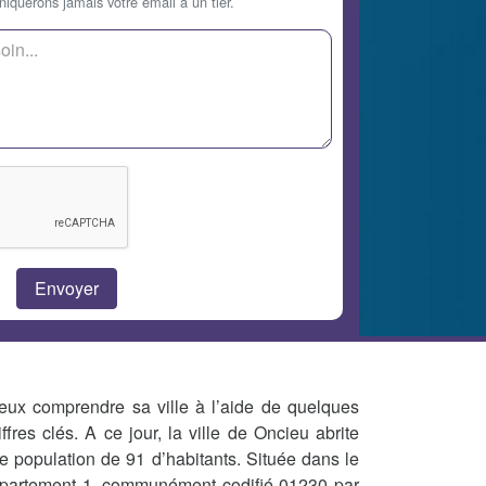
querons jamais votre email à un tier.
eux comprendre sa ville à l’aide de quelques
iffres clés. A ce jour, la ville de Oncieu abrite
e population de 91 d’habitants. Située dans le
partement 1, communément codifié 01230 par