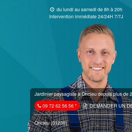
du lundi au samedi de 8h à 20h
Intervention immédiate 24/24H 7/7J
Jardinier paysagiste à Oncieu depuis plus de 2
09 72 62 56 56
*
DEMANDER UN D
Oncieu (01230)