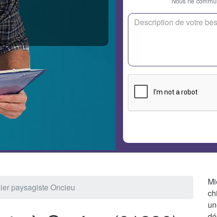
Nous ne communi
Mi
nier paysagiste Oncieu
ch
un
dé