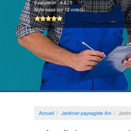
Evaluation :
4.6
/ 5
Note basé sur 12 vote(s)
Accueil
Jardinier paysagiste Ain
Jardi