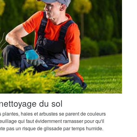
nettoyage du sol
os plantes, haies et arbustes se parent de couleurs
uillage qui faut évidemment ramasser pour qu'il
ente pas un risque de glissade par temps humide.