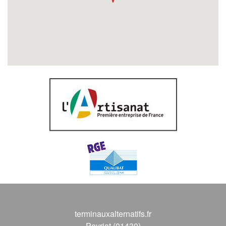
terminauxalternatifs.fr
Peyriat (01430)