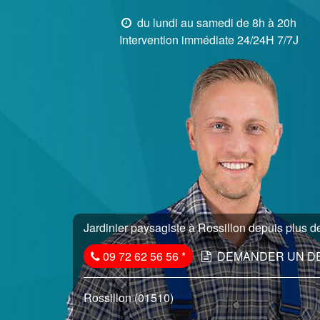
du lundi au samedi de 8h à 20h
Intervention immédiate 24/24H 7/7J
Jardinier paysagiste à Rossillon depuis plus de
09 72 62 56 56
*
DEMANDER UN D
Rossillon (01510)