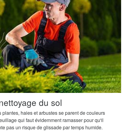
nettoyage du sol
os plantes, haies et arbustes se parent de couleurs
uillage qui faut évidemment ramasser pour qu'il
ente pas un risque de glissade par temps humide.