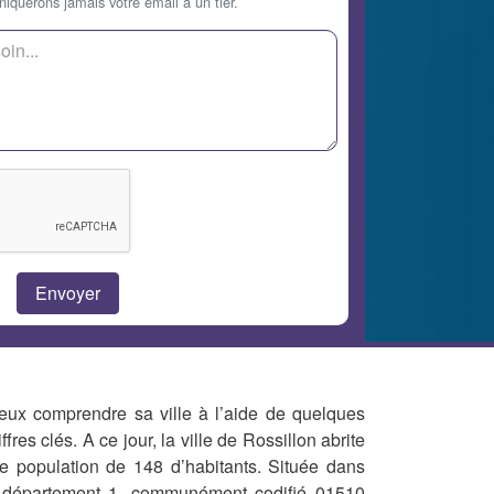
querons jamais votre email à un tier.
eux comprendre sa ville à l’aide de quelques
iffres clés. A ce jour, la ville de Rossillon abrite
e population de 148 d’habitants. Située dans
 département 1, communément codifié 01510