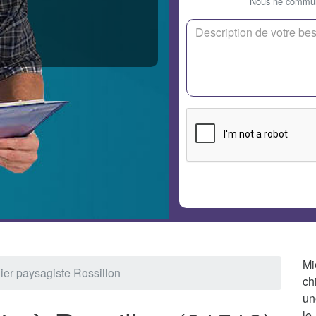
Nous ne communi
Mi
ier paysagiste Rossillon
ch
un
le