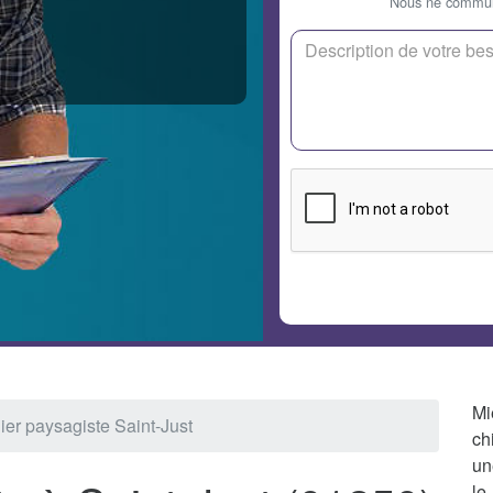
Nous ne communi
Mi
ier paysagiste Saint-Just
ch
un
le