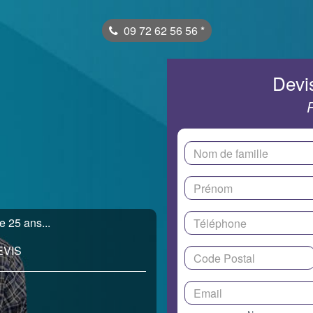
09 72 62 56 56
*
Devis
e 25 ans...
EVIS