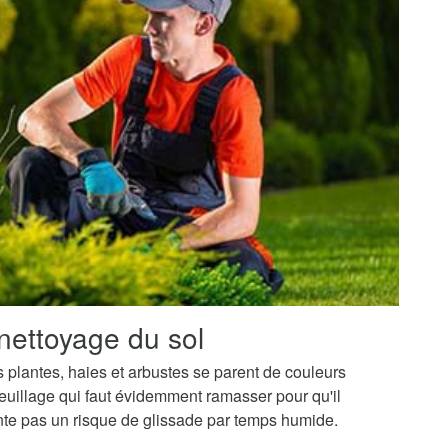
nettoyage du sol
os plantes, haies et arbustes se parent de couleurs
uillage qui faut évidemment ramasser pour qu'il
ente pas un risque de glissade par temps humide.