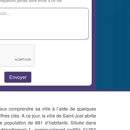
querons jamais votre email à un tier.
eux comprendre sa ville à l’aide de quelques
iffres clés. A ce jour, la ville de Saint-Just abrite
e population de 881 d’habitants. Située dans
 département 1, communément codifié 01250