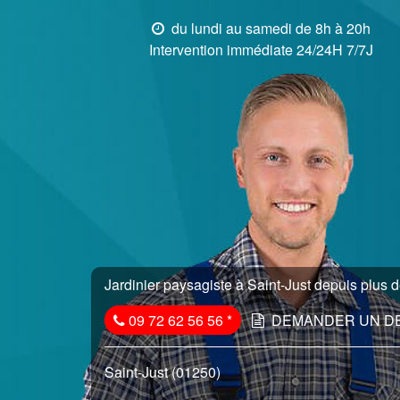
du lundi au samedi de 8h à 20h
Intervention immédiate 24/24H 7/7J
Jardinier paysagiste à Saint-Just depuis plus d
09 72 62 56 56
*
DEMANDER UN D
Saint-Just (01250)