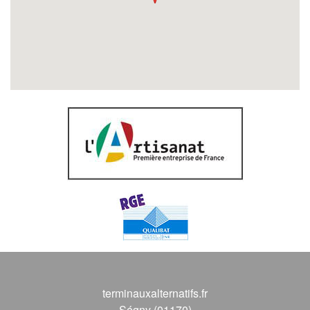
terminauxalternatifs.fr
Ségny (01170)