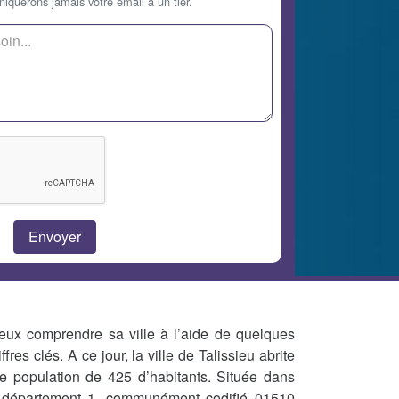
querons jamais votre email à un tier.
eux comprendre sa ville à l’aide de quelques
iffres clés. A ce jour, la ville de Talissieu abrite
e population de 425 d’habitants. Située dans
 département 1, communément codifié 01510