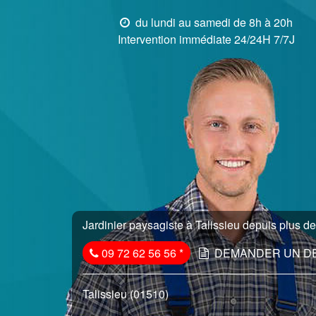
du lundi au samedi de 8h à 20h
Intervention immédiate 24/24H 7/7J
Jardinier paysagiste à Talissieu depuis plus de
09 72 62 56 56
*
DEMANDER UN D
Talissieu (01510)