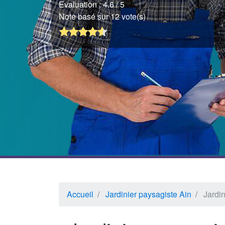
Evaluation :
4.6
/ 5
Note basé sur 12 vote(s)
Accueil
Jardinier paysagiste Ain
Jardin