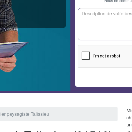
Nous ne communi
Mi
ier paysagiste Talissieu
ch
un
le