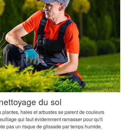
nettoyage du sol
os plantes, haies et arbustes se parent de couleurs
uillage qui faut évidemment ramasser pour qu'il
ente pas un risque de glissade par temps humide.