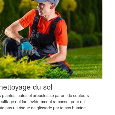
nettoyage du sol
os plantes, haies et arbustes se parent de couleurs
uillage qui faut évidemment ramasser pour qu'il
ente pas un risque de glissade par temps humide.