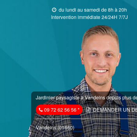
du lundi au samedi de 8h à 20h
Intervention immédiate 24/24H 7/7J
Jardinier paysagiste à Vandeins depuis plus de
09 72 62 56 56
*
DEMANDER UN D
Vandeins (01660)