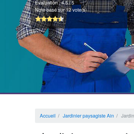
Evaluation :
4.5
/ 5
Note basé sur 12 vote(s)
Accueil
Jardinier paysagiste Ain
Jardi