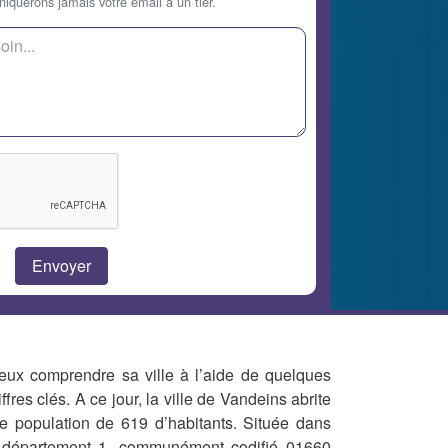
querons jamais votre email à un tier.
eux comprendre sa ville à l’aide de quelques
iffres clés. A ce jour, la ville de Vandeins abrite
e population de 619 d’habitants. Située dans
 département 1, communément codifié 01660