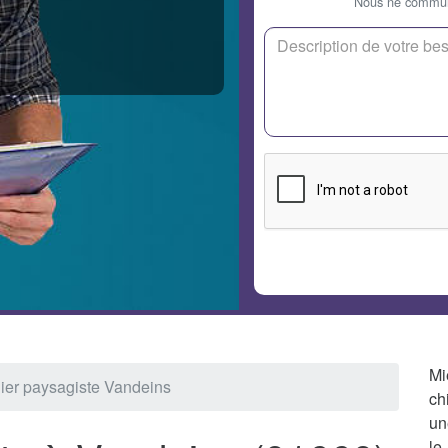
Nous ne communi
Mi
nier paysagiste Vandeins
ch
un
le