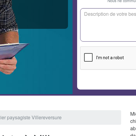
Nous ne communi
Mi
ier paysagiste Villereversure
ch
ab
da