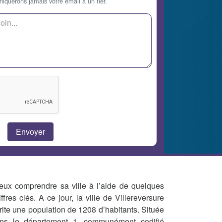
querons jamais votre email à un tier.
eux comprendre sa ville à l’aide de quelques
iffres clés. A ce jour, la ville de Villereversure
rite une population de 1208 d’habitants. Située
ns le département 1, communément codifié