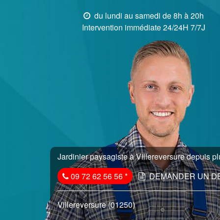
du lundi au samedi de 8h à 20h
Intervention immédiate 24/24H 7/7J
Jardinier paysagiste à Villereversure depuis pl
09 72 62 56 56
*
DEMANDER UN D
Villereversure (01250)