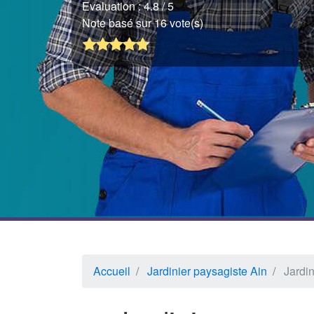
Evaluation :
4.8
/ 5
Note basé sur 16 vote(s)
Accueil
Jardinier paysagiste Ain
Jardin