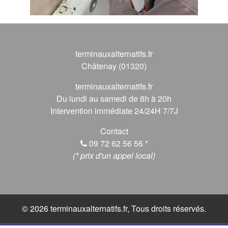
terminauxalternatifs.fr
Châtenay (01320)
terminauxalternatifs.fr
Du lundi au samedi de 8h à 20h
Intervention immédiate 24/24H 7/7J
Contact
09 72 62 56 56
*
(* prix d'un appel local)
© 2026 terminauxalternatifs.fr, Tous droits réservés.