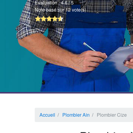
Evaluation :
4.6
/ 5
Note basé sur 12 vote(s)
Accueil
Plombier Ain
Plombier Cize