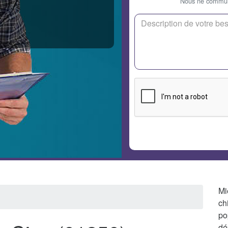
Nous ne communi
Mi
ch
po
dé