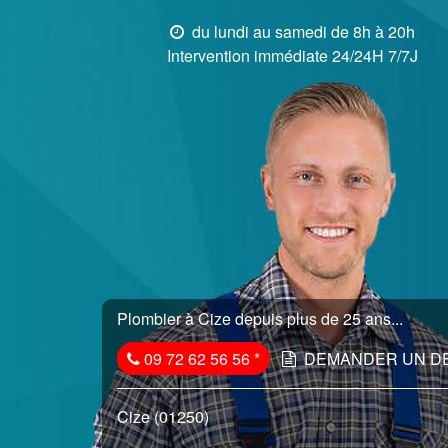
du lundi au samedi de 8h à 20h
Intervention immédiate 24/24H 7/7J
Plombier à Cize depuis plus de 25 ans...
09 72 62 56 56
*
DEMANDER UN D
Cize (01250)