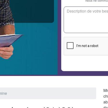
Nous ne communi
Mi
mine
ch
ab
da