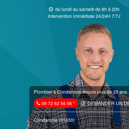
du lundi au samedi de 8h à 20h
Intervention immédiate 24/24H 7/7J
Plombier à Condamine depuis plus de 25 ans..
09 72 62 56 56
*
DEMANDER UN D
Condamine (01430)