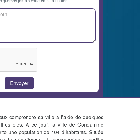
querons jamais votre email à un tier.
eux comprendre sa ville à l’aide de quelques
iffres clés. A ce jour, la ville de Condamine
rite une population de 404 d’habitants. Située
ns le département 1, communément codifié