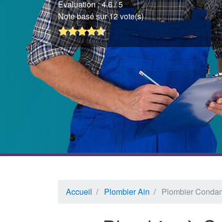
Evaluation :
4.6
/ 5
Note basé sur 12 vote(s)
Accueil
Plombier Ain
Plombier Conda