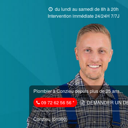
du lundi au samedi de 8h à 20h
Intervention immédiate 24/24H 7/7J
Plombier à Conzieu depuis plus de 25 ans...
09 72 62 56 56
*
DEMANDER UN D
Conzieu (01300)