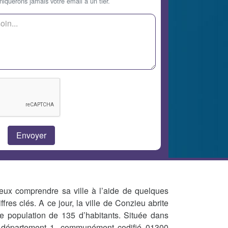
querons jamais votre email à un tier.
eux comprendre sa ville à l’aide de quelques
iffres clés. A ce jour, la ville de Conzieu abrite
e population de 135 d’habitants. Située dans
 département 1, communément codifié 01300