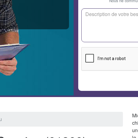
Nous ne communi
Mi
u
ch
un
le