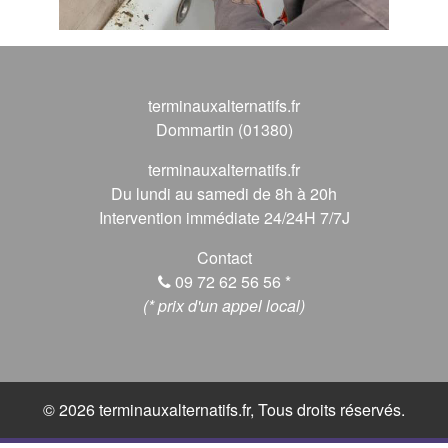
terminauxalternatifs.fr
Dommartin (01380)
terminauxalternatifs.fr
Du lundi au samedi de 8h à 20h
Intervention immédiate 24/24H 7/7J
Contact
09 72 62 56 56
*
(* prix d'un appel local)
© 2026 terminauxalternatifs.fr, Tous droits réservés.