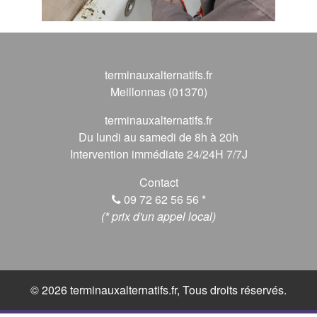
terminauxalternatifs.fr
Meillonnas (01370)
terminauxalternatifs.fr
Du lundi au samedi de 8h à 20h
Intervention immédiate 24/24H 7/7J
Contact
09 72 62 56 56
*
(* prix d'un appel local)
© 2026 terminauxalternatifs.fr, Tous droits réservés.