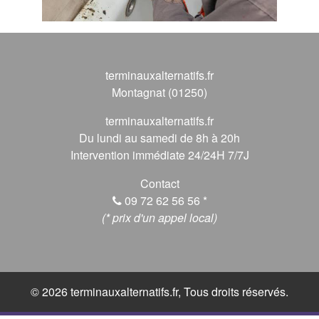
terminauxalternatifs.fr
Montagnat (01250)
terminauxalternatifs.fr
Du lundi au samedi de 8h à 20h
Intervention immédiate 24/24H 7/7J
Contact
09 72 62 56 56
*
(* prix d'un appel local)
© 2026 terminauxalternatifs.fr, Tous droits réservés.