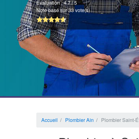
Evaluation :
4.7
/ 5
Note basé sur 33 vote(s)
Accueil
Plombier Ain
Plombier Saint-É