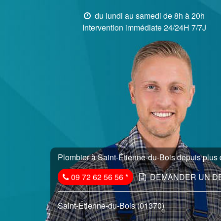
du lundi au samedi de 8h à 20h
Intervention immédiate 24/24H 7/7J
Plombier à Saint-Étienne-du-Bois depuis plus d
09 72 62 56 56
*
DEMANDER UN D
Saint-Étienne-du-Bois (01370)