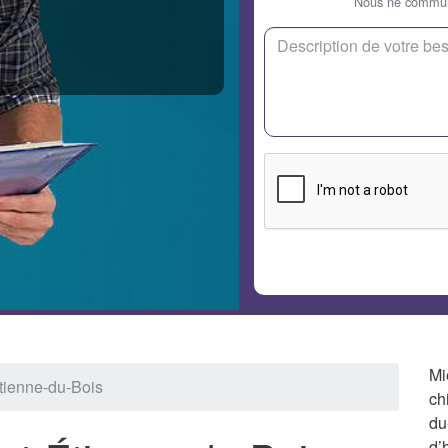
Nous ne communi
Mi
tienne-du-Bois
ch
du
d’