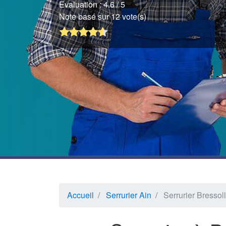
Evaluation :
4.6
/ 5
Note basé sur 12 vote(s)
Accueil
Serrurier Ain
Serrurier Bressol