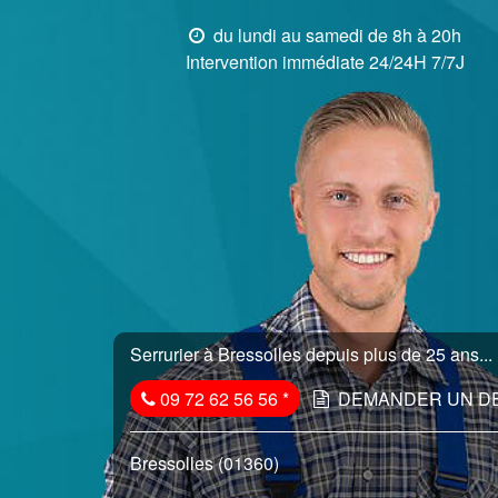
du lundi au samedi de 8h à 20h
Intervention immédiate 24/24H 7/7J
Serrurier à Bressolles depuis plus de 25 ans...
09 72 62 56 56
*
DEMANDER UN D
Bressolles (01360)