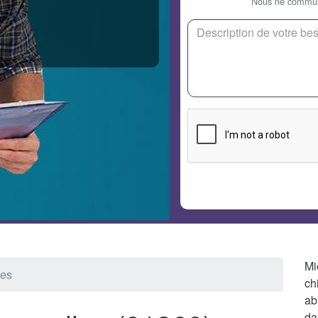
Nous ne communi
Mi
les
ch
ab
da