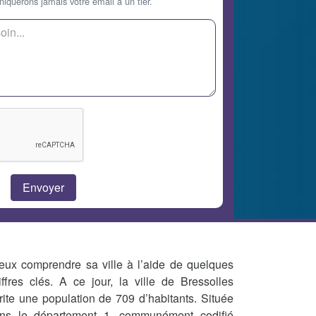
querons jamais votre email à un tier.
eux comprendre sa ville à l’aide de quelques
iffres clés. A ce jour, la ville de Bressolles
rite une population de 709 d’habitants. Située
ns le département 1, communément codifié