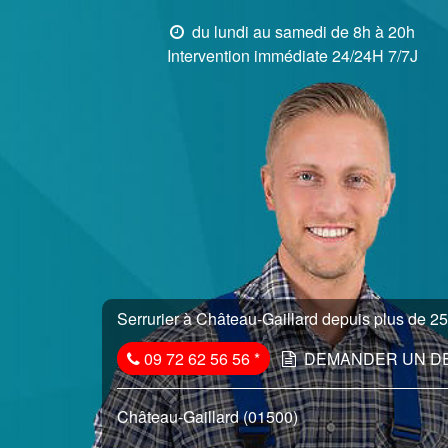
du lundi au samedi de 8h à 20h
Intervention immédiate 24/24H 7/7J
Serrurier à Château-Gaillard depuis plus de 25 
09 72 62 56 56
*
DEMANDER UN D
Château-Gaillard (01500)