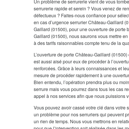
Un problème de serrurerie vient de vous tombe
serrurerie rapide et serein ? Vous venez de re
défectueux ? Faites-nous confiance pour sélecti
en cas d’urgence serrurier Château-Gaillard (
Gaillard (01500), pour une ouverture de porte
Gaillard (01500), nous saurons vous mettre en 
à des tarifs raisonnables compte tenu de la qu
L’ouverture de porte Château-Gaillard (01500) e
est aussi aisé pour eux de procéder à l’ouvertu
renforcées. Grâce à leurs connaissances et leur
mesure de procéder rapidement à une ouverture 
Bien entendu, l’opération prendra plus ou moin
serrure mais vous pourrez dans tous les cas re
appel à nos services afin que nous puissions vo
Vous pouvez avoir cassé votre clé dans votre s
un problème pour nos serruriers qui peuvent 
un rien de temps. Nous vous mettrons en relat
pour que l’intervention soit réalisée dans les me