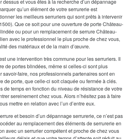
r dessus et vous êtes à la recherche d’un dépannage
marquer qu’un élément de votre serrurerie est
onner les meilleurs serruriers qui sont prêts à intervenir
01500). Que ce soit pour une ouverture de porte Château-
 blindée ou pour un remplacement de serrure Château-
lien avec le professionnel le plus proche de chez vous,
alité des matériaux et de la main d’œuvre.
st une intervention très commune pour les serruriers. Il
re de portes blindées, même si celles-ci sont plus
 savoir-faire, nos professionnels partenaires sont en
de porte, que celle-ci soit claquée ou fermée à clés.
s de temps en fonction du niveau de résistance de votre
ntrer sereinement chez vous. Alors n’hésitez pas à faire
us mettre en relation avec l’un d’entre eux.
errure et besoin d’un dépannage serrurerie, ce n’est pas
procéder au remplacement des éléments de serrurerie en
ion avec un serrurier compétent et proche de chez vous
illeurs délais et que votre temps d’attente soit réduit au