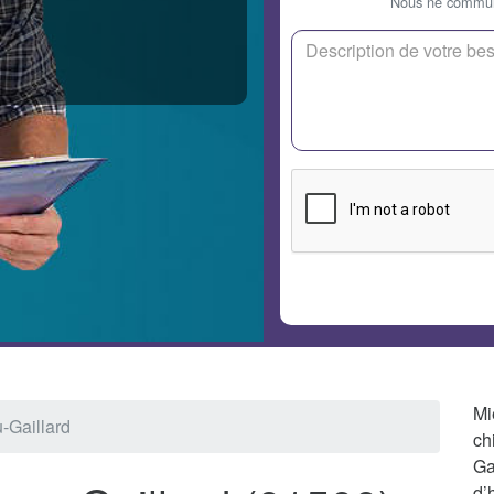
Nous ne communi
Mi
-Gaillard
ch
Ga
d’