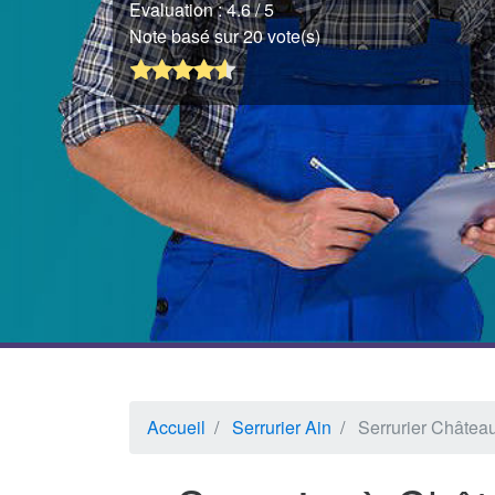
Evaluation :
4.6
/ 5
Note basé sur 20 vote(s)
Accueil
Serrurier Ain
Serrurier Château