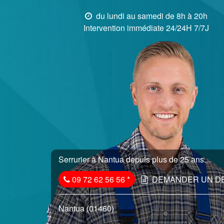
du lundi au samedi de 8h à 20h
Intervention immédiate 24/24H 7/7J
Serrurier à Nantua depuis plus de 25 ans...
09 72 62 56 56
*
DEMANDER UN D
Nantua (01460)