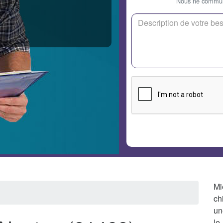
Nous ne communi
Mi
ch
un
le