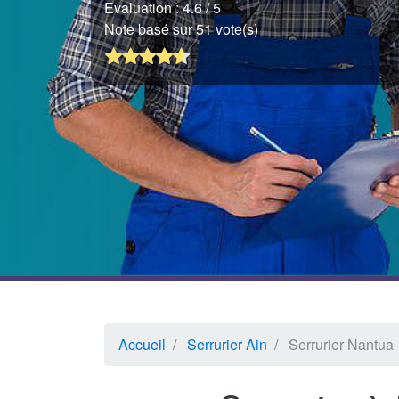
Evaluation :
4.6
/ 5
Note basé sur 51 vote(s)
Accueil
Serrurier Ain
Serrurier Nantua