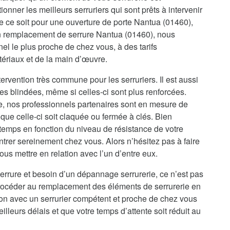
onner les meilleurs serruriers qui sont prêts à intervenir
e ce soit pour une ouverture de porte Nantua (01460),
un remplacement de serrure Nantua (01460), nous
el le plus proche de chez vous, à des tarifs
tériaux et de la main d’œuvre.
ervention très commune pour les serruriers. Il est aussi
es blindées, même si celles-ci sont plus renforcées.
re, nos professionnels partenaires sont en mesure de
que celle-ci soit claquée ou fermée à clés. Bien
temps en fonction du niveau de résistance de votre
ntrer sereinement chez vous. Alors n’hésitez pas à faire
us mettre en relation avec l’un d’entre eux.
errure et besoin d’un dépannage serrurerie, ce n’est pas
procéder au remplacement des éléments de serrurerie en
ion avec un serrurier compétent et proche de chez vous
illeurs délais et que votre temps d’attente soit réduit au