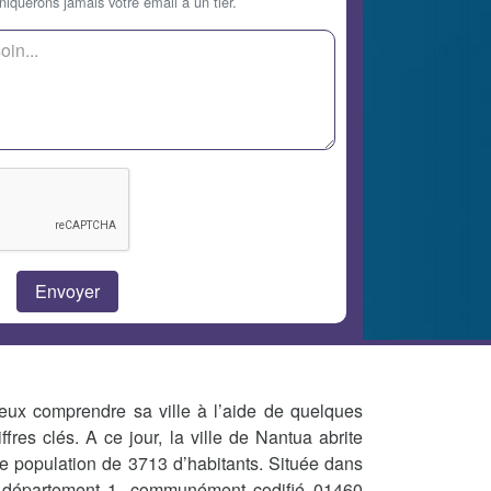
querons jamais votre email à un tier.
eux comprendre sa ville à l’aide de quelques
iffres clés. A ce jour, la ville de Nantua abrite
e population de 3713 d’habitants. Située dans
 département 1, communément codifié 01460