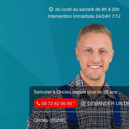
du lundi au samedi de 8h à 20h
Intervention immédiate 24/24H 7/7J
Serrurier à Oncieu depuis plus de 25 ans...
09 72 62 56 56
*
DEMANDER UN D
Oncieu (01230)