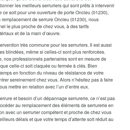
onner les meilleurs serruriers qui sont prêts à intervenir
 ce soit pour une ouverture de porte Oncieu (01230),
un remplacement de serrure Oncieu (01230), nous
el le plus proche de chez vous, à des tarifs
tériaux et de la main d’œuvre.
ervention très commune pour les serruriers. Il est aussi
es blindées, même si celles-ci sont plus renforcées.
re, nos professionnels partenaires sont en mesure de
que celle-ci soit claquée ou fermée à clés. Bien
temps en fonction du niveau de résistance de votre
ntrer sereinement chez vous. Alors n’hésitez pas à faire
us mettre en relation avec l’un d’entre eux.
errure et besoin d’un dépannage serrurerie, ce n’est pas
procéder au remplacement des éléments de serrurerie en
ion avec un serrurier compétent et proche de chez vous
illeurs délais et que votre temps d’attente soit réduit au