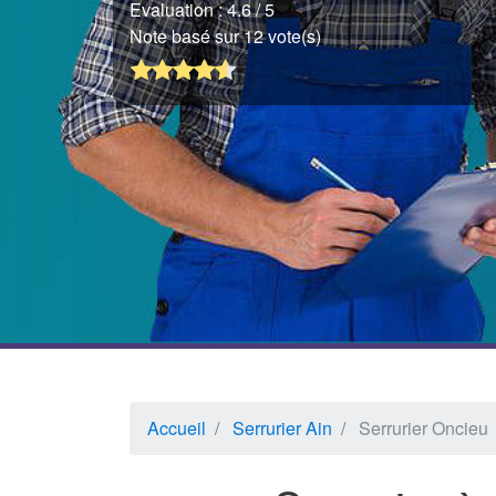
Evaluation :
4.6
/ 5
Note basé sur 12 vote(s)
Accueil
Serrurier Ain
Serrurier Oncieu