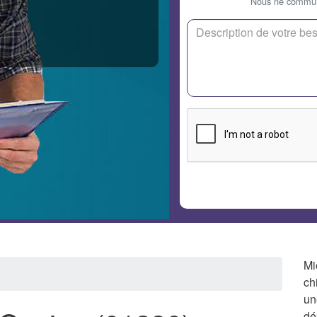
Nous ne communi
Mi
ch
un
dé