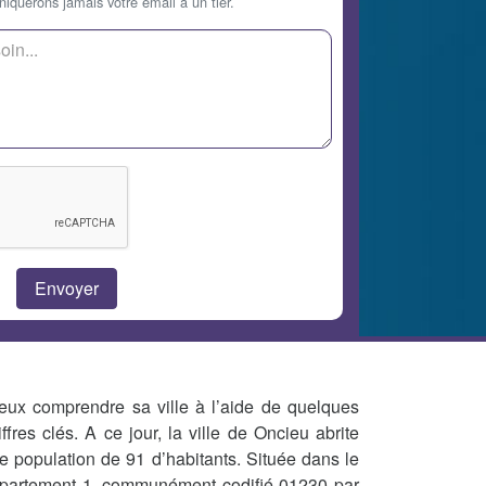
querons jamais votre email à un tier.
eux comprendre sa ville à l’aide de quelques
iffres clés. A ce jour, la ville de Oncieu abrite
e population de 91 d’habitants. Située dans le
partement 1, communément codifié 01230 par