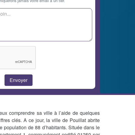
querons jamais votre email à un tier.
eux comprendre sa ville à l’aide de quelques
iffres clés. A ce jour, la ville de Pouillat abrite
e population de 88 d’habitants. Située dans le
partement 1, communément codifié 01250 par