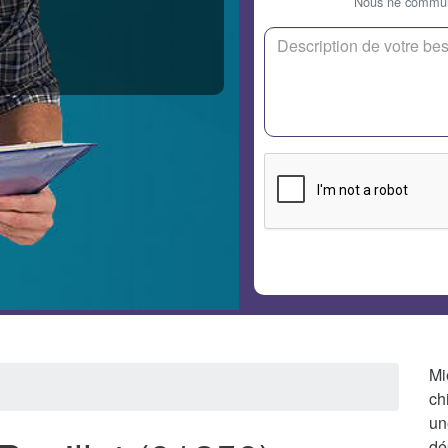
Nous ne communi
Mi
ch
un
dé