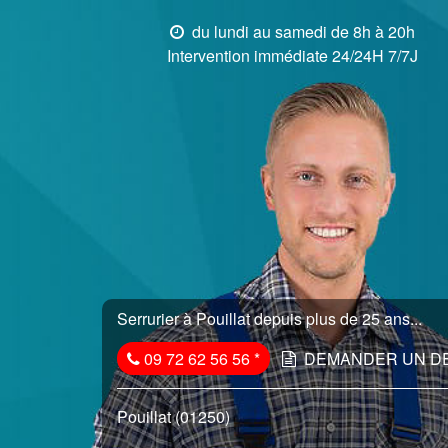
du lundi au samedi de 8h à 20h
Intervention immédiate 24/24H 7/7J
Serrurier à Pouillat depuis plus de 25 ans...
09 72 62 56 56
*
DEMANDER UN D
Pouillat (01250)