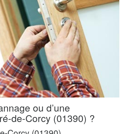
pannage ou d’une
ndré-de-Corcy (01390) ?
e-Corcy (01390)