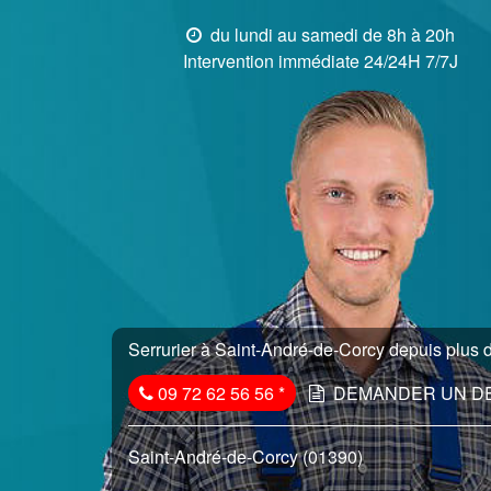
du lundi au samedi de 8h à 20h
Intervention immédiate 24/24H 7/7J
Serrurier à Saint-André-de-Corcy depuis plus d
09 72 62 56 56
*
DEMANDER UN D
Saint-André-de-Corcy (01390)