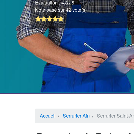
Evaluation :
4.8
/ 5
Note basé sur 42 vote(s)
Accueil
Serrurier Ain
Serrurier Saint-