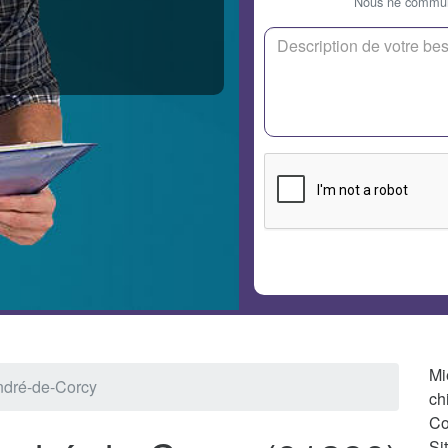
Nous ne communi
Mi
André-de-Corcy
ch
Co
Si