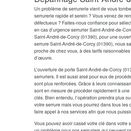
Un problème de serrurerie vient de vous tombe
serrurerie rapide et serein ? Vous venez de re
défectueux ? Faites-nous confiance pour sélecti
en cas d’urgence serrurier Saint-André-de-Cor
Saint-André-de-Corcy (01390), pour une ouver
serrure Saint-André-de-Corcy (01390), nous sau
proche de chez vous, à des tarifs raisonnables
d’œuvre.
L’ouverture de porte Saint-André-de-Corcy (01
serruriers. Il est aussi aisé pour eux de procéd
sont plus renforcées. Grâce à leurs connaissanc
sont en mesure de procéder rapidement à une o
clés. Bien entendu, l’opération prendra plus o
votre serrure mais vous pourrez dans tous les 
faire appel à nos services afin que nous puissi
Vous pouvez avoir cassé votre clé dans votre s
un problème pour nos serruriers qui peuvent 