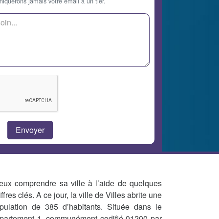
querons jamais votre email à un tier.
eux comprendre sa ville à l’aide de quelques
iffres clés. A ce jour, la ville de Villes abrite une
pulation de 385 d’habitants. Située dans le
partement 1, communément codifié 01200 par