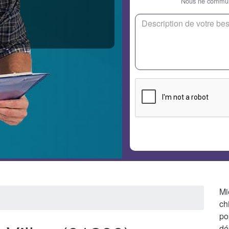
Nous ne communi
Mi
ch
po
dé