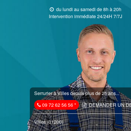
du lundi au samedi de 8h à 20h
Intervention immédiate 24/24H 7/7J
Serrurier à Villes depuis plus de 25 ans...
09 72 62 56 56
*
DEMANDER UN D
Villes (01200)