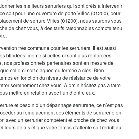
onner les meilleurs serruriers qui sont prêts à intervenir
ce soit pour une ouverture de porte Villes (01200), pour
placement de serrure Villes (01200), nous saurons vous
oche de chez vous, à des tarifs raisonnables compte tenu
vre.
rvention très commune pour les serruriers. Il est aussi
es blindées, même si celles-ci sont plus renforcées.
re, nos professionnels partenaires sont en mesure de
que celle-ci soit claquée ou fermée à clés. Bien
temps en fonction du niveau de résistance de votre
ntrer sereinement chez vous. Alors n’hésitez pas à faire
us mettre en relation avec l’un d’entre eux.
errure et besoin d’un dépannage serrurerie, ce n’est pas
procéder au remplacement des éléments de serrurerie en
ion avec un serrurier compétent et proche de chez vous
illeurs délais et que votre temps d’attente soit réduit au