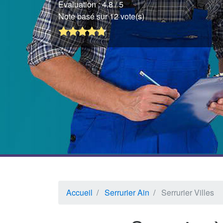
Evaluation :
4.8
/ 5
Note basé sur 12 vote(s)
Accueil
Serrurier Ain
Serrurier Villes