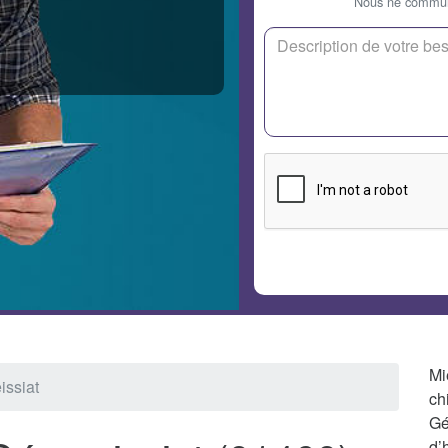
Nous ne communi
Mi
issiat
ch
Gé
d’