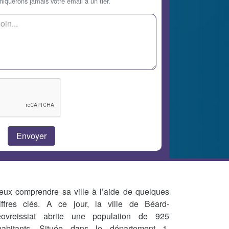
querons jamais votre email à un tier.
eux comprendre sa ville à l’aide de quelques
iffres clés. A ce jour, la ville de Béard-
ovreissiat abrite une population de 925
habitants. Située dans le département 1,