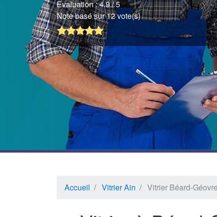
Evaluation :
4.9
/ 5
Note basé sur 12 vote(s)
Accueil
Vitrier Ain
Vitrier Béard-Géovre