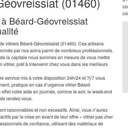
Géovreissiat (01460)
co
co
er à Béard-Géovreissiat
alité
de vitriers Béard-Géovreissiat (01460). Ces artisans
ctionnés par nos soins parmi de nombreux professionnels.
e de la capitale nous sommes en mesure de vous mettre
 vitrier, prêt à intervenir chez vous dans les meilleurs
tre service mis à votre disposition 24h/24 et 7j/7 vous
ment, pratique en cas d’urgence vitrier Béard-
effet notre aide en journée, comme le soir, le week-end
e de rendez-vous.
ent raisonnables et non excessifs. Ainsi, vous n’aurez
actifs par la mise en avant de leur offre « vitrier pas cher
essionnels de confiance, utilisant des matériaux de