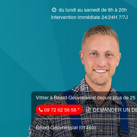
du lundi au samedi de 8h à 20h
Intervention immédiate 24/24H 7/7J
Vitrier à Béard-Géovreissiat depuis plus de 25 
09 72 62 56 56
*
DEMANDER UN D
Béard-Géovreissiat (01460)