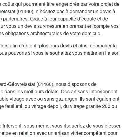
es coûts qui pourraient être engendrés par votre projet de
eissiat (01460), n’hésitez pas à demander un devis à
) partenaires. Grâce à leur capacité d’écoute et de
 pour vous un devis sur-mesure en prenant en compte vos
es obligations architecturales de votre domicile.
iers afin d’obtenir plusieurs devis et ainsi décrocher la
nous pouvons si vous le souhaitez vous mettre en liaison
éard-Géovreissiat (01460), nous disposons de
le dans les meilleurs délais. Ces artisans interviennent
uble vitrage avec ou sans gaz argon. Ils sont également
e feuilleté, du vitrage dépoli, du vitrage granité 200 ou
d’intervenir vous-même, vous risqueriez de vous blesser.
ettre en relation avec un artisan vitrier compétent pour