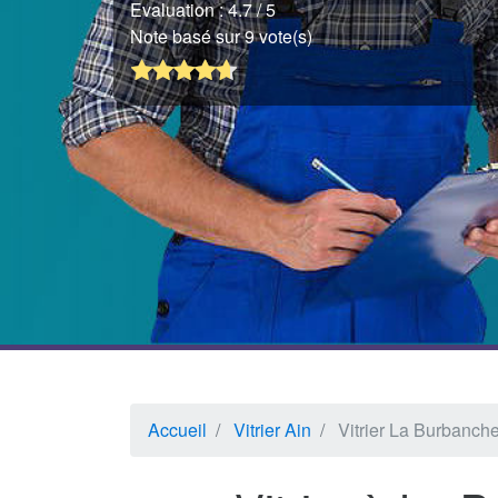
Evaluation :
4.7
/ 5
Note basé sur 9 vote(s)
Accueil
Vitrier Ain
Vitrier La Burbanch