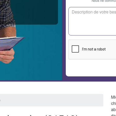
Nous ne communi
Mi
e
ch
ab
da