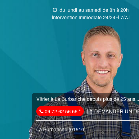
du lundi au samedi de 8h à 20h
Intervention immédiate 24/24H 7/7J
Vitrier à La Burbanche depuis plus de 25 ans...
09 72 62 56 56
*
DEMANDER UN D
La Burbanche (01510)