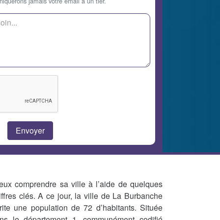
querons jamais votre email à un tier.
eux comprendre sa ville à l’aide de quelques
iffres clés. A ce jour, la ville de La Burbanche
rite une population de 72 d’habitants. Située
ns le département 1, communément codifié