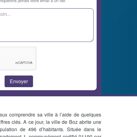
querons jamais votre email à un tier.
eux comprendre sa ville à l’aide de quelques
iffres clés. A ce jour, la ville de Boz abrite une
pulation de 496 d’habitants. Située dans le
partement 1, communément codifié 01190 par