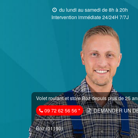
du lundi au samedi de 8h à 20h
Intervention immédiate 24/24H 7/7J
Volet roulant et store Boz depuis plus de 25 ans
09 72 62 56 56
*
DEMANDER UN D
Boz (01190)