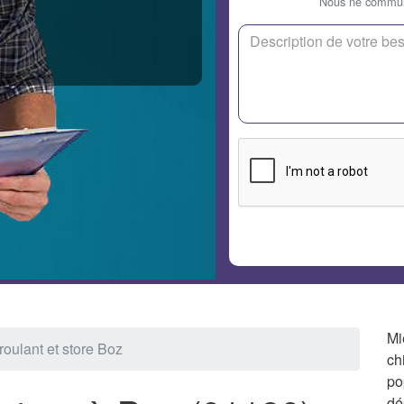
Nous ne communi
Mi
roulant et store Boz
ch
po
dé