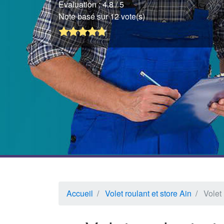
Evaluation :
4.8
/ 5
Note basé sur 12 vote(s)
Accueil
Volet roulant et store Ain
Volet 