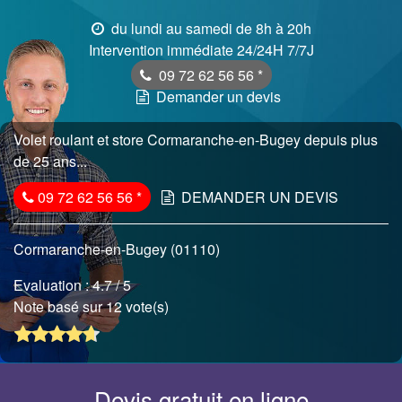
du lundi au samedi de 8h à 20h
Intervention immédiate 24/24H 7/7J
09 72 62 56 56
*
Demander un devis
Volet roulant et store Cormaranche-en-Bugey depuis plus
de 25 ans...
09 72 62 56 56
*
DEMANDER UN DEVIS
Cormaranche-en-Bugey (01110)
Evaluation :
4.7
/ 5
Note basé sur 12 vote(s)
Devis gratuit en ligne