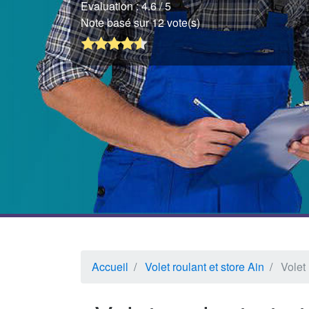
Evaluation :
4.6
/ 5
Note basé sur 12 vote(s)
Accueil
Volet roulant et store Ain
Volet