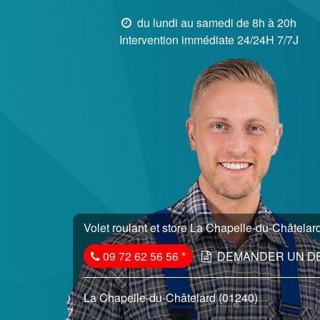
du lundi au samedi de 8h à 20h
Intervention immédiate 24/24H 7/7J
Volet roulant et store La Chapelle-du-Châtelard
09 72 62 56 56
*
DEMANDER UN D
La Chapelle-du-Châtelard (01240)