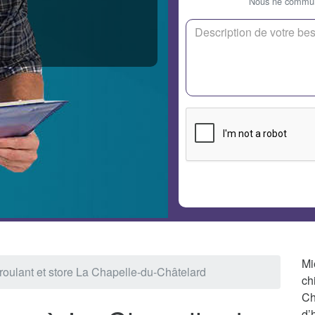
Nous ne communi
Mi
 roulant et store La Chapelle-du-Châtelard
ch
Ch
d’