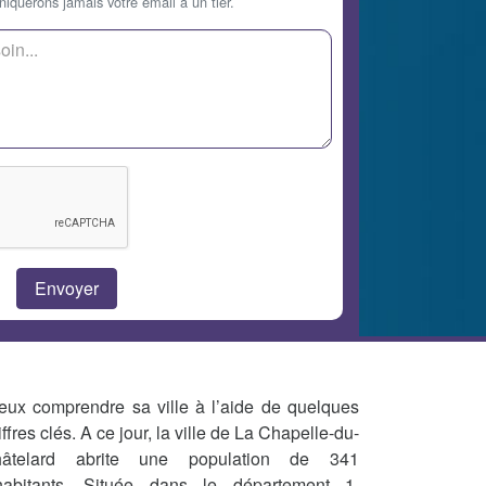
querons jamais votre email à un tier.
eux comprendre sa ville à l’aide de quelques
iffres clés. A ce jour, la ville de La Chapelle-du-
âtelard abrite une population de 341
habitants. Située dans le département 1,