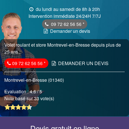
du lundi au samedi de 8h à 20h
Intervention immédiate 24/24H 7/7J
09 72 62 56 56
*
Demander un devis
Volet roulant et store Montrevel-en-Bresse depuis plus de
25 ans...
09 72 62 56 56
*
DEMANDER UN DEVIS
Montrevel-en-Bresse (01340)
Evaluation :
4.6
/ 5
Note basé sur 33 vote(s)
Devis gratuit en ligne