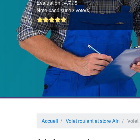
Evaluation :
4.7
/ 5
Note basé sur 12 vote(s)
Accueil
Volet roulant et store Ain
Volet 