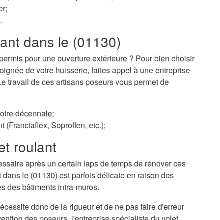
er;
.
lant dans le (01130)
permis pour une ouverture extérieure ? Pour bien choisir
ignée de votre huisserie, faites appel à une entreprise
 Le travail de ces artisans poseurs vous permet de
votre décennale;
t (Franciaflex, Soproflen, etc.);
et roulant
essaire après un certain laps de temps de rénover ces
t dans le (01130) est parfois délicate en raison des
es des bâtiments intra-muros.
cessite donc de la rigueur et de ne pas faire d'erreur
ention des poseurs, l'entreprise spécialiste du volet