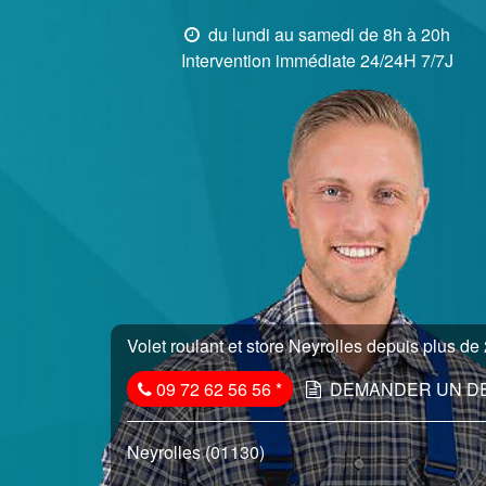
du lundi au samedi de 8h à 20h
Intervention immédiate 24/24H 7/7J
Volet roulant et store Neyrolles depuis plus de 
09 72 62 56 56
*
DEMANDER UN D
Neyrolles (01130)