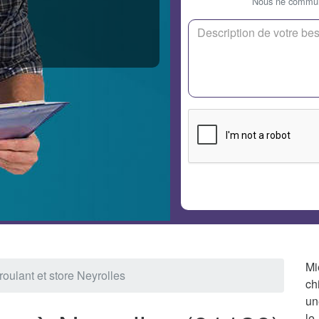
Nous ne communi
Mi
roulant et store Neyrolles
ch
un
le